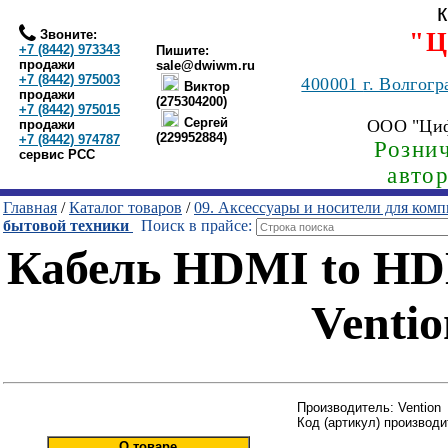
Звоните:
"Ц
+7 (8442) 973343
Пишите:
продажи
sale@dwiwm.ru
+7 (8442) 975003
400001
г. Волгогр
Виктор
продажи
(275304200)
+7 (8442) 975015
Сергей
ООО "Ци
продажи
(229952884)
+7 (8442) 974787
Рознич
сервис РСС
авто
Главная
/
Каталог товаров
/
09. Аксессуары и носители для ком
бытовой техники
Поиск в прайсе:
Кабель HDMI to HDM
Venti
Производитель: Vention
Код (артикул) производ
О товаре