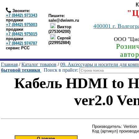
Звоните:
"Ц
+7 (8442) 973343
Пишите:
продажи
sale@dwiwm.ru
+7 (8442) 975003
400001
г. Волгогр
Виктор
продажи
(275304200)
+7 (8442) 975015
Сергей
ООО "Ци
продажи
(229952884)
+7 (8442) 974787
Рознич
сервис РСС
авто
Главная
/
Каталог товаров
/
09. Аксессуары и носители для ком
бытовой техники
Поиск в прайсе:
Кабель HDMI to H
ver2.0 Ve
Производитель: Vention
Код (артикул) производ
О товаре