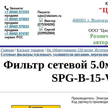
Звоните:
"Ц
+7 (8442) 973343
Пишите:
продажи
sale@dwiwm.ru
+7 (8442) 975003
400001
г. Волгогр
Виктор
продажи
(275304200)
+7 (8442) 975015
Сергей
ООО "Ци
продажи
(229952884)
+7 (8442) 974787
Рознич
сервис РСС
авто
Главная
/
Каталог товаров
/
04. Оборудование 220 вольт, Источ
Сетевые фильтры (силовые), удлинители питания, переходн
Фильтр сетевой 5.0
SPG-B-15-
Производитель: Электр
Код (артикул) производ
О товаре