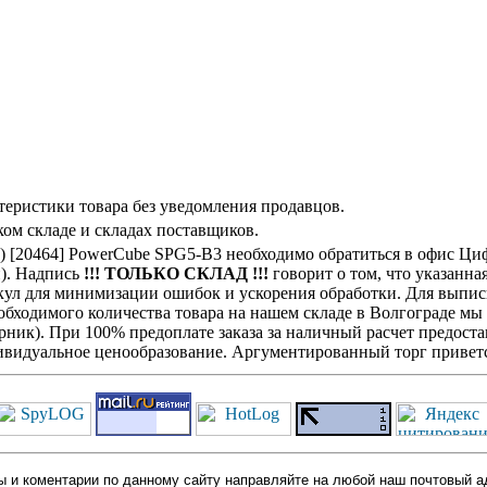
теристики товара без уведомления продавцов.
ом складе и складах поставщиков.
14) [20464] PowerCube SPG5-B3 необходимо обратиться в офис Ц
н). Надпись
!!! ТОЛЬКО СКЛАД !!!
говорит о том, что указанна
кул для минимизации ошибок и ускорения обработки. Для выписк
обходимого количества товара на нашем складе в Волгограде мы
ик). При 100% предоплате заказа за наличный расчет предостав
видуальное ценообразование. Аргументированный торг приветс
 и коментарии по данному сайту направляйте на любой наш почтовый а