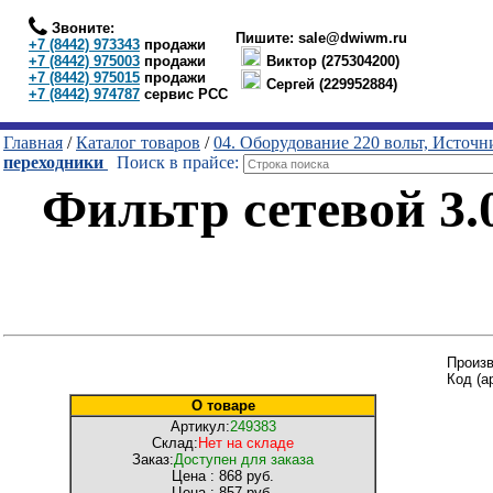
Звоните:
Пишите:
sale@dwiwm.ru
+7 (8442) 973343
продажи
+7 (8442) 975003
продажи
Виктор (275304200)
+7 (8442) 975015
продажи
Сергей (229952884)
+7 (8442) 974787
сервис РСС
Главная
/
Каталог товаров
/
04. Оборудование 220 вольт, Источ
переходники
Поиск в прайсе:
Фильтр сетевой 3.0
Произв
Код (а
О товаре
Артикул:
249383
Склад:
Нет на складе
Заказ:
Доступен для заказа
Цена :
868 руб.
Цена :
857 руб.