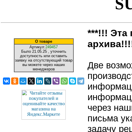
S
***!!! Эт
архива!!!!
О товаре
Артикул:
249457
Было
21.05.25
, уточнить
доступность или оставить
заявку на отсутствующий товар
Две возмо
вы можете через наших
менеджеров
производс
информаци
информаци
через наш
письма ук
задачу ре