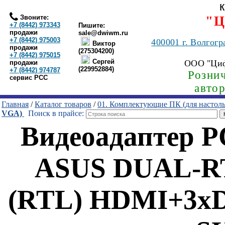
Звоните:
"Ц
+7 (8442) 973343
Пишите:
продажи
sale@dwiwm.ru
+7 (8442) 975003
400001
г. Волгогр
Виктор
продажи
(275304200)
+7 (8442) 975015
Сергей
ООО "Ци
продажи
(229952884)
+7 (8442) 974787
Рознич
сервис РСС
авто
Главная
/
Каталог товаров
/
01. Комплектующие ПК (для настол
VGA)
Поиск в прайсе:
Видеоадаптер 
ASUS DUAL-R
(RTL) HDMI+3xD