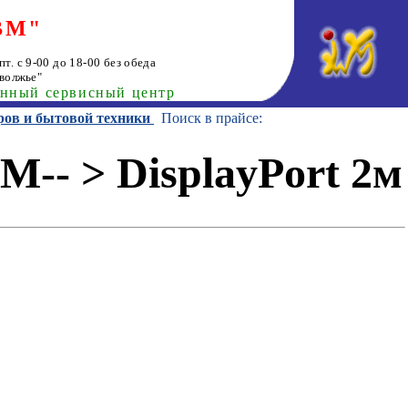
ВМ"
т. с 9-00 до 18-00 без обеда
волжье"
анный сервисный центр
ров и бытовой техники
Поиск в прайсе:
-- > DisplayPort 2м