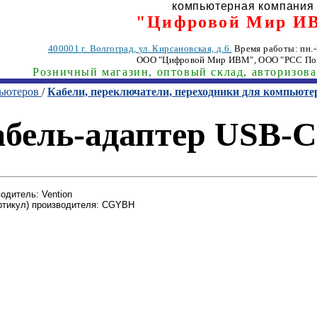
компьютерная компания
"Цифровой Мир И
400001
г. Волгоград
,
ул. Кирсановская, д.6.
Время работы: пн.-п
ООО "Цифровой Мир ИВМ"
, ООО "РСС По
Розничный магазин, оптовый склад, авторизов
пьютеров
/
Кабели, переключатели, переходники для компьюте
бель-адаптер USB-CM
одитель: Vention
ртикул) производителя: CGYBH