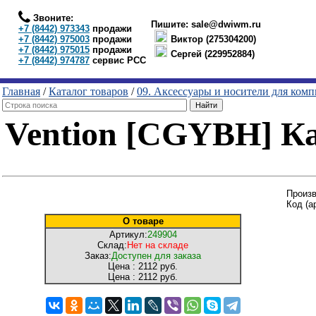
Звоните:
Пишите:
sale@dwiwm.ru
+7 (8442) 973343
продажи
+7 (8442) 975003
продажи
Виктор (275304200)
+7 (8442) 975015
продажи
Сергей (229952884)
+7 (8442) 974787
сервис РСС
Главная
/
Каталог товаров
/
09. Аксессуары и носители для ком
Vention [CGYBH] Ка
Произв
Код (а
О товаре
Артикул:
249904
Склад:
Нет на складе
Заказ:
Доступен для заказа
Цена :
2112 руб.
Цена :
2112 руб.