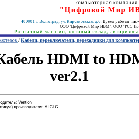
компьютерная компания
"Цифровой Мир И
400001
г. Волгоград
,
ул. Кирсановская, д.6.
Время работы: пн.-п
ООО "Цифровой Мир ИВМ"
, ООО "РСС По
Розничный магазин, оптовый склад, авторизов
пьютеров
/
Кабели, переключатели, переходники для компьюте
Кабель HDMI to HDM
ver2.1
одитель: Vention
ртикул) производителя: ALGLG