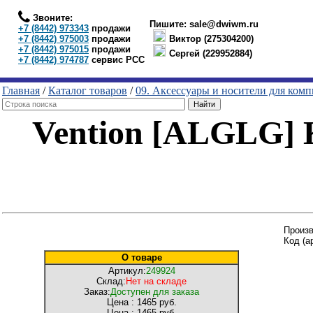
Звоните:
Пишите:
sale@dwiwm.ru
+7 (8442) 973343
продажи
+7 (8442) 975003
продажи
Виктор (275304200)
+7 (8442) 975015
продажи
Сергей (229952884)
+7 (8442) 974787
сервис РСС
Главная
/
Каталог товаров
/
09. Аксессуары и носители для ком
Vention [ALGLG] 
Произв
Код (а
О товаре
Артикул:
249924
Склад:
Нет на складе
Заказ:
Доступен для заказа
Цена :
1465 руб.
Цена :
1465 руб.