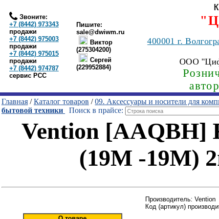
Звоните:
"Ц
+7 (8442) 973343
Пишите:
продажи
sale@dwiwm.ru
+7 (8442) 975003
400001
г. Волгогр
Виктор
продажи
(275304200)
+7 (8442) 975015
Сергей
ООО "Ци
продажи
(229952884)
+7 (8442) 974787
Рознич
сервис РСС
авто
Главная
/
Каталог товаров
/
09. Аксессуары и носители для ком
бытовой техники
Поиск в прайсе:
Vention [AAQBH]
(19M -19M) 2м
Производитель: Vention
Код (артикул) производ
О товаре