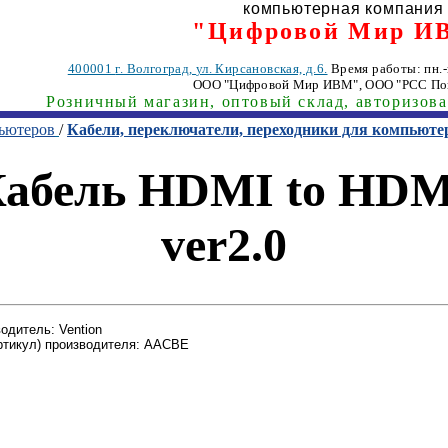
компьютерная компания
"Цифровой Мир И
400001
г. Волгоград
,
ул. Кирсановская, д.6.
Время работы: пн.-п
ООО "Цифровой Мир ИВМ"
, ООО "РСС По
Розничный магазин, оптовый склад, авторизов
пьютеров
/
Кабели, переключатели, переходники для компьюте
Кабель HDMI to HDMI
ver2.0
одитель: Vention
ртикул) производителя: AACBE