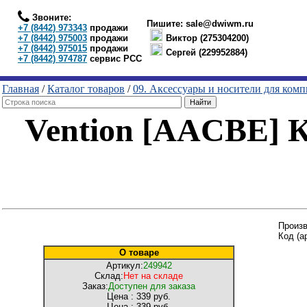
Звоните:
Пишите:
sale@dwiwm.ru
+7 (8442) 973343
продажи
+7 (8442) 975003
продажи
Виктор (275304200)
+7 (8442) 975015
продажи
Сергей (229952884)
+7 (8442) 974787
сервис РСС
Главная
/
Каталог товаров
/
09. Аксессуары и носители для ком
Vention [AACBE] 
Произв
Код (а
О товаре
Артикул:
249942
Склад:
Нет на складе
Заказ:
Доступен для заказа
Цена :
339 руб.
Цена :
339 руб.