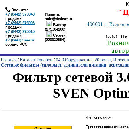
Звоните:
"Ц
+7 (8442) 973343
Пишите:
продажи
sale@dwiwm.ru
+7 (8442) 975003
400001
г. Волгогр
Виктор
продажи
(275304200)
+7 (8442) 975015
Сергей
ООО "Ци
продажи
(229952884)
+7 (8442) 974787
Рознич
сервис РСС
авто
Главная
/
Каталог товаров
/
04. Оборудование 220 вольт, Источ
Сетевые фильтры (силовые), удлинители питания, переходн
Фильтр сетевой 3.
SVEN Optima
-Нет описания-
Приносим наши извинени
О товаре