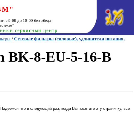
ВМ"
т. с 9-00 до 18-00 без обеда
волжье"
анный сервисный центр
льтры
/
Сетевые фильтры (силовые), удлинители питания,
on BK-8-EU-5-16-B
Надеемся что в следующий раз, когда Вы посетите эту страничку, все