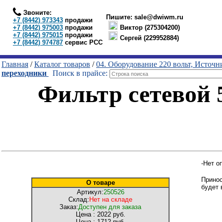
Звоните:
Пишите:
sale@dwiwm.ru
+7 (8442) 973343
продажи
+7 (8442) 975003
продажи
Виктор (275304200)
+7 (8442) 975015
продажи
Сергей (229952884)
+7 (8442) 974787
сервис РСС
Главная
/
Каталог товаров
/
04. Оборудование 220 вольт, Источ
переходники
Поиск в прайсе:
Фильтр сетевой 5
-Нет о
Принос
О товаре
будет 
Артикул:
250526
Склад:
Нет на складе
Заказ:
Доступен для заказа
Цена :
2022 руб.
Цена :
1712 руб.