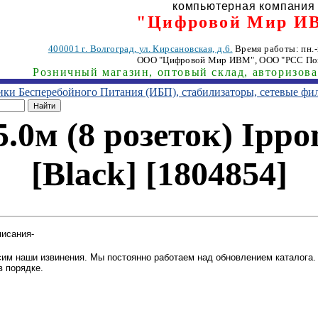
компьютерная компания
"Цифровой Мир И
400001
г. Волгоград
,
ул. Кирсановская, д.6.
Время работы: пн.-п
ООО "Цифровой Мир ИВМ"
, ООО "РСС По
Розничный магазин, оптовый склад, авторизов
ники Бесперебойного Питания (ИБП), стабилизаторы, сетевые фи
.0м (8 розеток) Ipp
[Black] [1804854]
писания-
им наши извинения. Мы постоянно работаем над обновлением каталога. 
в порядке.