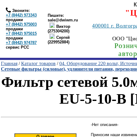
Звоните:
"Ц
+7 (8442) 973343
Пишите:
продажи
sale@dwiwm.ru
+7 (8442) 975003
400001
г. Волгогр
Виктор
продажи
(275304200)
+7 (8442) 975015
Сергей
ООО "Ци
продажи
(229952884)
+7 (8442) 974787
Рознич
сервис РСС
авто
Главная
/
Каталог товаров
/
04. Оборудование 220 вольт, Источ
Сетевые фильтры (силовые), удлинители питания, переходн
Фильтр сетевой 5.0м
EU-5-10-B [
-Нет описания-
Приносим наши извинени
О товаре