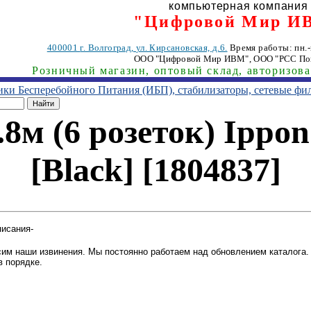
компьютерная компания
"Цифровой Мир И
400001
г. Волгоград
,
ул. Кирсановская, д.6.
Время работы: пн.-п
ООО "Цифровой Мир ИВМ"
, ООО "РСС По
Розничный магазин, оптовый склад, авторизов
ники Бесперебойного Питания (ИБП), стабилизаторы, сетевые фи
8м (6 розеток) Ippo
[Black] [1804837]
писания-
им наши извинения. Мы постоянно работаем над обновлением каталога. 
в порядке.