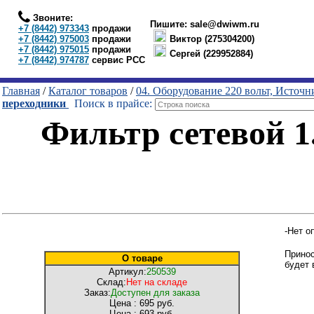
Звоните:
Пишите:
sale@dwiwm.ru
+7 (8442) 973343
продажи
+7 (8442) 975003
продажи
Виктор (275304200)
+7 (8442) 975015
продажи
Сергей (229952884)
+7 (8442) 974787
сервис РСС
Главная
/
Каталог товаров
/
04. Оборудование 220 вольт, Источ
переходники
Поиск в прайсе:
Фильтр сетевой 1.
-Нет о
Принос
О товаре
будет 
Артикул:
250539
Склад:
Нет на складе
Заказ:
Доступен для заказа
Цена :
695 руб.
Цена :
693 руб.