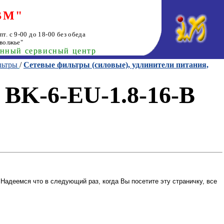
ВМ"
т. с 9-00 до 18-00 без обеда
волжье"
анный сервисный центр
льтры
/
Сетевые фильтры (силовые), удлинители питания,
n BK-6-EU-1.8-16-B
Надеемся что в следующий раз, когда Вы посетите эту страничку, все