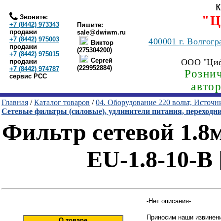
Звоните:
"Ц
+7 (8442) 973343
Пишите:
продажи
sale@dwiwm.ru
+7 (8442) 975003
400001
г. Волгогр
Виктор
продажи
(275304200)
+7 (8442) 975015
Сергей
ООО "Ци
продажи
(229952884)
+7 (8442) 974787
Рознич
сервис РСС
авто
Главная
/
Каталог товаров
/
04. Оборудование 220 вольт, Источ
Сетевые фильтры (силовые), удлинители питания, переходн
Фильтр сетевой 1.8м
EU-1.8-10-B 
-Нет описания-
Приносим наши извинени
О товаре