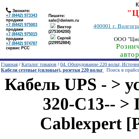
Звоните:
"Ц
+7 (8442) 973343
Пишите:
продажи
sale@dwiwm.ru
+7 (8442) 975003
400001
г. Волгогр
Виктор
продажи
(275304200)
+7 (8442) 975015
Сергей
ООО "Ци
продажи
(229952884)
+7 (8442) 974787
Рознич
сервис РСС
авто
Главная
/
Каталог товаров
/
04. Оборудование 220 вольт, Источ
Кабели сетевые (силовые), розетки 220 вольт
Поиск в прайс
Кабель UPS - > у
320-C13-- >
Cablexpert 