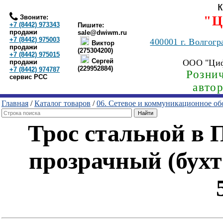
Звоните:
"Ц
+7 (8442) 973343
Пишите:
продажи
sale@dwiwm.ru
+7 (8442) 975003
400001
г. Волгогр
Виктор
продажи
(275304200)
+7 (8442) 975015
Сергей
ООО "Ци
продажи
(229952884)
+7 (8442) 974787
Рознич
сервис РСС
авто
Главная
/
Каталог товаров
/
06. Сетевое и коммуникационное об
Трос стальной в 
прозрачный (бухт