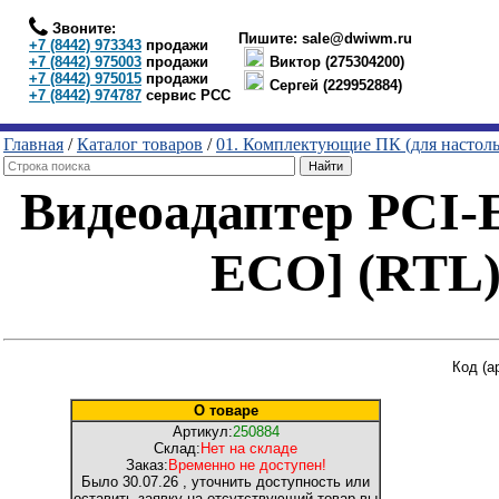
Звоните:
Пишите:
sale@dwiwm.ru
+7 (8442) 973343
продажи
+7 (8442) 975003
продажи
Виктор (275304200)
+7 (8442) 975015
продажи
Сергей (229952884)
+7 (8442) 974787
сервис РСС
Главная
/
Каталог товаров
/
01. Комплектующие ПК (для настол
Видеоадаптер PCI
ECO] (RTL
Код (а
О товаре
Артикул:
250884
Склад:
Нет на складе
Заказ:
Временно не доступен!
Было
30.07.26
, уточнить доступность или
оставить заявку на отсутствующий товар вы