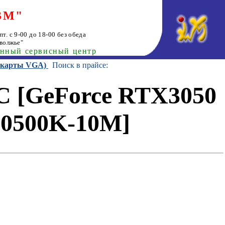
ВМ"
т. с 9-00 до 18-00 без обеда
волжье"
анный сервисный центр
еокарты VGA)
Поиск в прайсе:
 [GeForce RTX3050
0500K-10M]