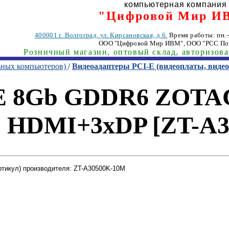
компьютерная компания
"Цифровой Мир И
400001
г. Волгоград
,
ул. Кирсановская, д.6.
Время работы: пн.-п
ООО "Цифровой Мир ИВМ"
, ООО "РСС По
Розничный магазин, оптовый склад, авторизов
ьных компьютеров)
/
Видеоадаптеры PCI-E (видеоплаты, вид
-E 8Gb GDDR6 ZOTAC
) HDMI+3xDP [ZT-A3
ртикул) производителя: ZT-A30500K-10M