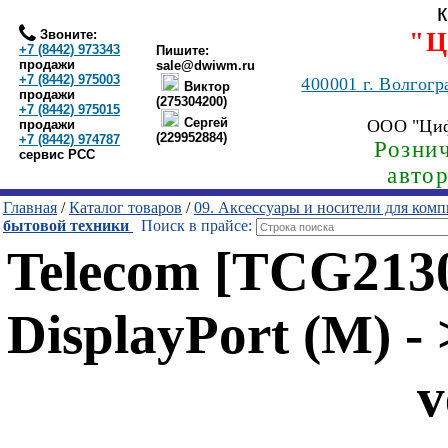
Звоните:
"Ц
+7 (8442) 973343
Пишите:
продажи
sale@dwiwm.ru
+7 (8442) 975003
400001
г. Волгогр
Виктор
продажи
(275304200)
+7 (8442) 975015
Сергей
ООО "Ци
продажи
(229952884)
+7 (8442) 974787
Рознич
сервис РСС
авто
Главная
/
Каталог товаров
/
09. Аксессуары и носители для ком
бытовой техники
Поиск в прайсе:
Telecom [TCG2130
DisplayPort (M) -
v