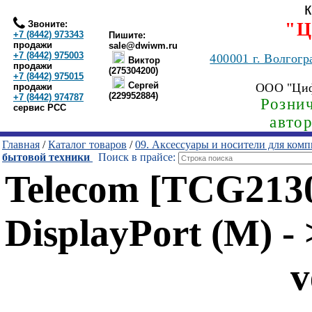
Звоните:
"Ц
+7 (8442) 973343
Пишите:
продажи
sale@dwiwm.ru
+7 (8442) 975003
400001
г. Волгогр
Виктор
продажи
(275304200)
+7 (8442) 975015
Сергей
ООО "Ци
продажи
(229952884)
+7 (8442) 974787
Рознич
сервис РСС
авто
Главная
/
Каталог товаров
/
09. Аксессуары и носители для ком
бытовой техники
Поиск в прайсе:
Telecom [TCG2130
DisplayPort (M) -
v