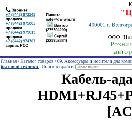
Звоните:
"Ц
+7 (8442) 973343
Пишите:
продажи
sale@dwiwm.ru
+7 (8442) 975003
400001
г. Волгогр
Виктор
продажи
(275304200)
+7 (8442) 975015
Сергей
ООО "Ци
продажи
(229952884)
+7 (8442) 974787
Рознич
сервис РСС
авто
Главная
/
Каталог товаров
/
09. Аксессуары и носители для ком
бытовой техники
Поиск в прайсе:
Кабель-ада
HDMI+RJ45+P
[AC