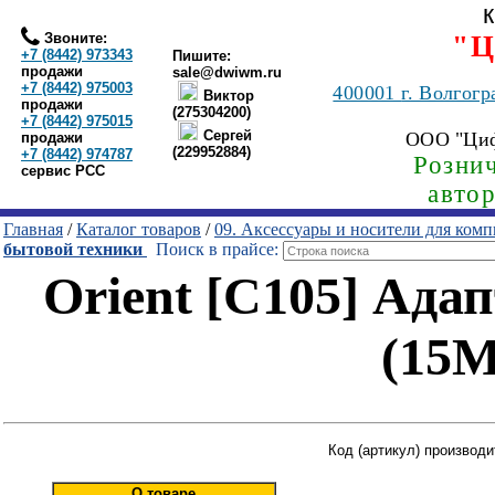
Звоните:
"Ц
+7 (8442) 973343
Пишите:
продажи
sale@dwiwm.ru
+7 (8442) 975003
400001
г. Волгогр
Виктор
продажи
(275304200)
+7 (8442) 975015
Сергей
ООО "Ци
продажи
(229952884)
+7 (8442) 974787
Рознич
сервис РСС
авто
Главная
/
Каталог товаров
/
09. Аксессуары и носители для ком
бытовой техники
Поиск в прайсе:
Orient [C105] Ада
(15M
Код (артикул) производи
О товаре