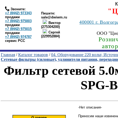
Звоните:
"Ц
+7 (8442) 973343
Пишите:
продажи
sale@dwiwm.ru
+7 (8442) 975003
400001
г. Волгогр
Виктор
продажи
(275304200)
+7 (8442) 975015
Сергей
ООО "Ци
продажи
(229952884)
+7 (8442) 974787
Рознич
сервис РСС
авто
Главная
/
Каталог товаров
/
04. Оборудование 220 вольт, Источ
Сетевые фильтры (силовые), удлинители питания, переходн
Фильтр сетевой 5.0
SPG-B-
-Нет описания-
Приносим наши извинени
О товаре