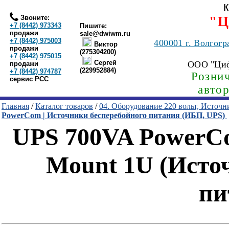
Звоните:
"Ц
+7 (8442) 973343
Пишите:
продажи
sale@dwiwm.ru
+7 (8442) 975003
400001
г. Волгогр
Виктор
продажи
(275304200)
+7 (8442) 975015
Сергей
ООО "Ци
продажи
(229952884)
+7 (8442) 974787
Рознич
сервис РСС
авто
Главная
/
Каталог товаров
/
04. Оборудование 220 вольт, Источ
PowerCom | Источники бесперебойного питания (ИБП, UPS)
UPS 700VA PowerC
Mount 1U (Исто
пи