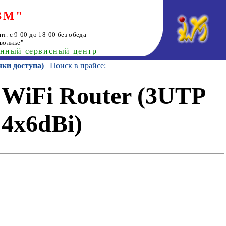
ВМ"
т. с 9-00 до 18-00 без обеда
волжье"
анный сервисный центр
чки доступа)
Поиск в прайсе:
WiFi Router (3UTP
4x6dBi)