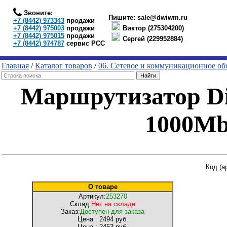
Звоните:
Пишите:
sale@dwiwm.ru
+7 (8442) 973343
продажи
+7 (8442) 975003
продажи
Виктор (275304200)
+7 (8442) 975015
продажи
Сергей (229952884)
+7 (8442) 974787
сервис РСС
Главная
/
Каталог товаров
/
06. Сетевое и коммуникационное об
Маршрутизатор Di
1000Mb
Код (а
О товаре
Артикул:
253270
Склад:
Нет на складе
Заказ:
Доступен для заказа
Цена :
2494 руб.
Цена :
2453 руб.