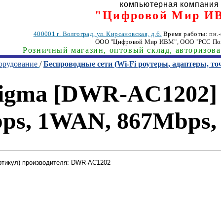
компьютерная компания
"Цифровой Мир И
400001
г. Волгоград
,
ул. Кирсановская, д.6.
Время работы: пн.-п
ООО "Цифровой Мир ИВМ"
, ООО "РСС По
Розничный магазин, оптовый склад, авторизов
орудование
/
Беспроводные сети (Wi-Fi роутеры, адаптеры, то
gma [DWR-AC1202] 
ps, 1WAN, 867Mbps, 
ртикул) производителя: DWR-AC1202