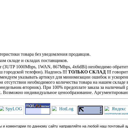
теристики товара без уведомления продавцов.
ом складе и складах поставщиков.
 (3UTP 1000Mbps, 1WAN, 867Mbps, 4x6dBi) необходимо обрати
аш городской телефон). Надпись
!!! ТОЛЬКО СКЛАД !!!
говорит 
комендуем указывать артикул для минимизации ошибок и ускорен
При отсутствии необходимого количества товара на нашем складе
недельник-вторник). При 100% предоплате заказа за наличный ра
х. Возможно индивидуальное ценообразование. Аргументированн
 и коментарии по данному сайту направляйте на любой наш почтовый а