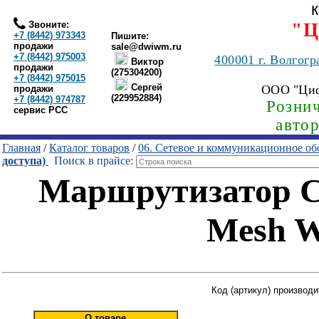
Звоните:
"Ц
+7 (8442) 973343
Пишите:
продажи
sale@dwiwm.ru
+7 (8442) 975003
400001
г. Волгогр
Виктор
продажи
(275304200)
+7 (8442) 975015
Сергей
ООО "Ци
продажи
(229952884)
+7 (8442) 974787
Рознич
сервис РСС
авто
Главная
/
Каталог товаров
/
06. Сетевое и коммуникационное об
доступа)
Поиск в прайсе:
Маршрутизатор C
Mesh W
Код (артикул) производи
О товаре