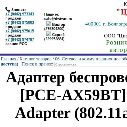
Звоните:
"Ц
+7 (8442) 973343
Пишите:
продажи
sale@dwiwm.ru
+7 (8442) 975003
400001
г. Волгогр
Виктор
продажи
(275304200)
+7 (8442) 975015
Сергей
ООО "Ци
продажи
(229952884)
+7 (8442) 974787
Рознич
сервис РСС
авто
Главная
/
Каталог товаров
/
06. Сетевое и коммуникационное об
доступа)
Поиск в прайсе:
Адаптер беспров
[PCE-AX59BT] 
Adapter (802.11a