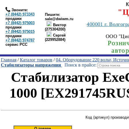
Звоните:
"Ц
+7 (8442) 973343
Пишите:
продажи
sale@dwiwm.ru
+7 (8442) 975003
400001
г. Волгогр
Виктор
продажи
(275304200)
+7 (8442) 975015
Сергей
ООО "Ци
продажи
(229952884)
+7 (8442) 974787
Рознич
сервис РСС
авто
Главная
/
Каталог товаров
/
04. Оборудование 220 вольт, Источ
Стабилизаторы напряжения
Поиск в прайсе:
Стабилизатор ExeG
1000 [EX291745RUS
Код (артикул) производ
О товаре