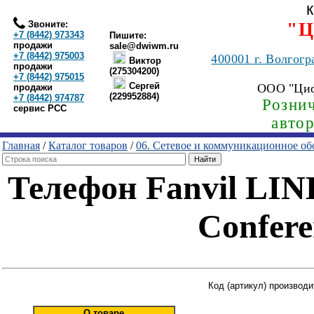
Звоните:
"Ц
+7 (8442) 973343
Пишите:
продажи
sale@dwiwm.ru
+7 (8442) 975003
400001
г. Волгогр
Виктор
продажи
(275304200)
+7 (8442) 975015
Сергей
ООО "Ци
продажи
(229952884)
+7 (8442) 974787
Рознич
сервис РСС
авто
Главная
/
Каталог товаров
/
06. Сетевое и коммуникационное об
Телефон Fanvil LIN
Confere
Код (артикул) производ
О товаре