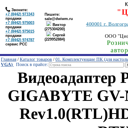
Звоните:
"Ц
+7 (8442) 973343
Пишите:
продажи
sale@dwiwm.ru
+7 (8442) 975003
400001
г. Волгогр
Виктор
продажи
(275304200)
+7 (8442) 975015
Сергей
ООО "Ци
продажи
(229952884)
+7 (8442) 974787
Рознич
сервис РСС
авто
Главная
/
Каталог товаров
/
01. Комплектующие ПК (для настол
VGA)
Поиск в прайсе:
Видеоадаптер 
GIGABYTE GV-
Rev1.0(RTL)H