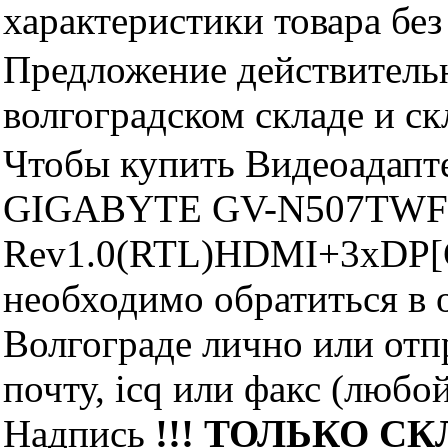
характеристики товара бе
Предложение действительн
волгоградском складе и с
Чтобы купить Видеоадап
GIGABYTE GV-N507TWF
Rev1.0(RTL)HDMI+3xDP[G
необходимо обратиться 
Волгограде лично или отп
почту, icq или факс (любо
Надпись
!!! ТОЛЬКО СКЛ