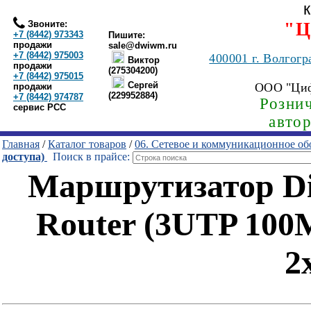
Звоните:
"Ц
+7 (8442) 973343
Пишите:
продажи
sale@dwiwm.ru
+7 (8442) 975003
400001
г. Волгогр
Виктор
продажи
(275304200)
+7 (8442) 975015
Сергей
ООО "Ци
продажи
(229952884)
+7 (8442) 974787
Рознич
сервис РСС
авто
Главная
/
Каталог товаров
/
06. Сетевое и коммуникационное об
доступа)
Поиск в прайсе:
Маршрутизатор D
Router (3UTP 100
2