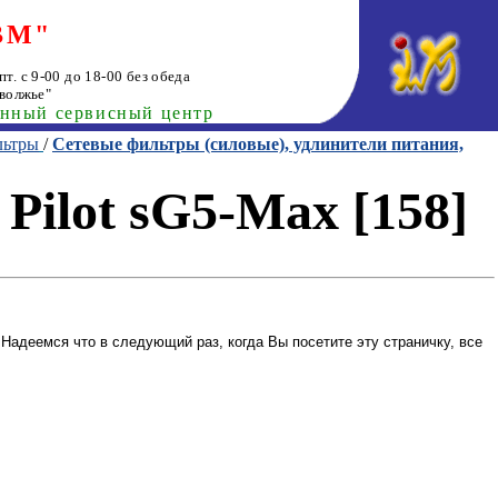
ВМ"
т. с 9-00 до 18-00 без обеда
волжье"
анный сервисный центр
льтры
/
Сетевые фильтры (силовые), удлинители питания,
Pilot sG5-Max [158]
Надеемся что в следующий раз, когда Вы посетите эту страничку, все