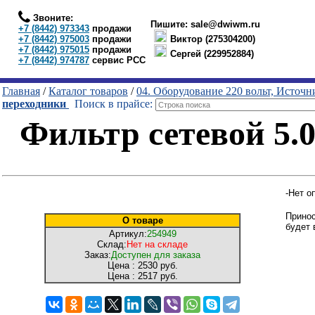
Звоните:
Пишите:
sale@dwiwm.ru
+7 (8442) 973343
продажи
+7 (8442) 975003
продажи
Виктор (275304200)
+7 (8442) 975015
продажи
Сергей (229952884)
+7 (8442) 974787
сервис РСС
Главная
/
Каталог товаров
/
04. Оборудование 220 вольт, Источ
переходники
Поиск в прайсе:
Фильтр сетевой 5.0
-Нет о
Принос
О товаре
будет 
Артикул:
254949
Склад:
Нет на складе
Заказ:
Доступен для заказа
Цена :
2530 руб.
Цена :
2517 руб.