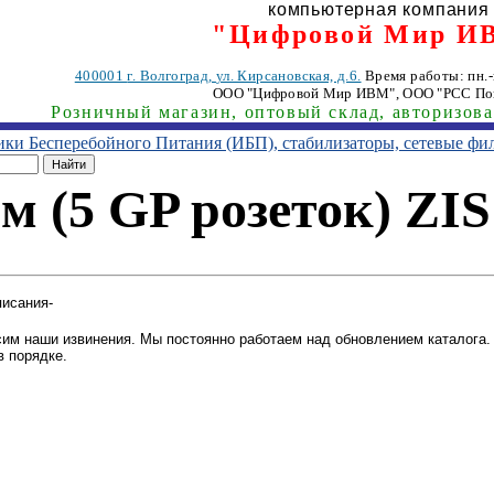
компьютерная компания
"Цифровой Мир И
400001
г. Волгоград
,
ул. Кирсановская, д.6.
Время работы: пн.-п
ООО "Цифровой Мир ИВМ"
, ООО "РСС По
Розничный магазин, оптовый склад, авторизов
ники Бесперебойного Питания (ИБП), стабилизаторы, сетевые фи
м (5 GP розеток) ZIS 
писания-
им наши извинения. Мы постоянно работаем над обновлением каталога. 
в порядке.