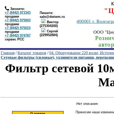
Звоните:
"Ц
+7 (8442) 973343
Пишите:
продажи
sale@dwiwm.ru
+7 (8442) 975003
400001
г. Волгогр
Виктор
продажи
(275304200)
+7 (8442) 975015
Сергей
ООО "Ци
продажи
(229952884)
+7 (8442) 974787
Рознич
сервис РСС
авто
Главная
/
Каталог товаров
/
04. Оборудование 220 вольт, Источ
Сетевые фильтры (силовые), удлинители питания, переходн
Фильтр сетевой 10м 
Ma
-Нет описания-
Приносим наши извинени
О товаре