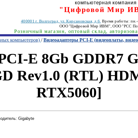
компьютерная компания
"Цифровой Мир И
400001
г. Волгоград
,
ул. Кирсановская, д.6.
Время работы: пн.-п
ООО "Цифровой Мир ИВМ"
, ООО "РСС По
Розничный магазин, оптовый склад, авторизов
ьных компьютеров)
/
Видеоадаптеры PCI-E (видеоплаты, вид
 PCI-E 8Gb GDDR7
 Rev1.0 (RTL) HDM
RTX5060]
одитель: Gigabyte