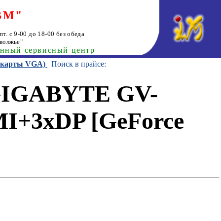
ВМ"
т. с 9-00 до 18-00 без обеда
волжье"
анный сервисный центр
еокарты VGA)
Поиск в прайсе:
 GIGABYTE GV-
I+3xDP [GeForce