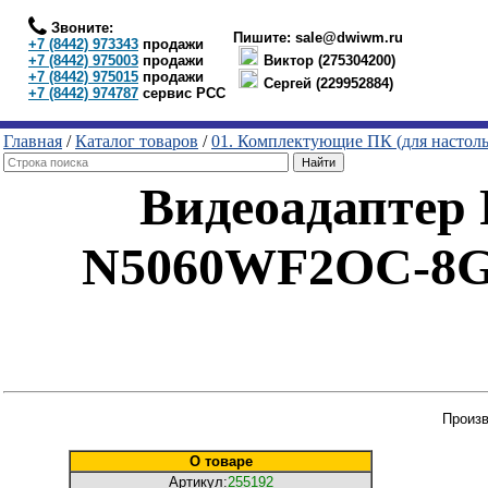
Звоните:
Пишите:
sale@dwiwm.ru
+7 (8442) 973343
продажи
+7 (8442) 975003
продажи
Виктор (275304200)
+7 (8442) 975015
продажи
Сергей (229952884)
+7 (8442) 974787
сервис РСС
Главная
/
Каталог товаров
/
01. Комплектующие ПК (для настол
Видеоадаптер
N5060WF2OC-8GD
Произв
О товаре
Артикул:
255192