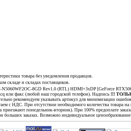
теристики товара без уведомления продавцов.
ом складе и складах поставщиков.
N5060WF2OC-8GD Rev1.0 (RTL) HDMI+3xDP [GeForce RTX5060
icq или факс (любой наш городской телефон). Надпись
!!! ТОЛЬ
оятельно рекомендуем указывать артикул для минимизации ошибок
отаем с НДС. При отсутствии необходимого количества товара н
га приезжают понедельник-вторник). При 100% предоплате заказа
при больших заказах. Возможно индивидуальное ценообразование