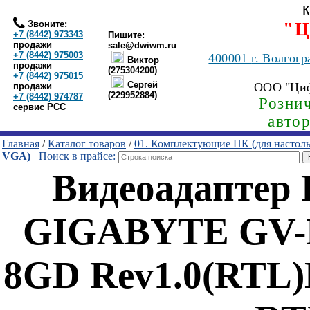
Звоните:
"Ц
+7 (8442) 973343
Пишите:
продажи
sale@dwiwm.ru
+7 (8442) 975003
400001
г. Волгогр
Виктор
продажи
(275304200)
+7 (8442) 975015
Сергей
ООО "Ци
продажи
(229952884)
+7 (8442) 974787
Рознич
сервис РСС
авто
Главная
/
Каталог товаров
/
01. Комплектующие ПК (для настол
VGA)
Поиск в прайсе:
Видеоадаптер
GIGABYTE GV-
8GD Rev1.0(RTL