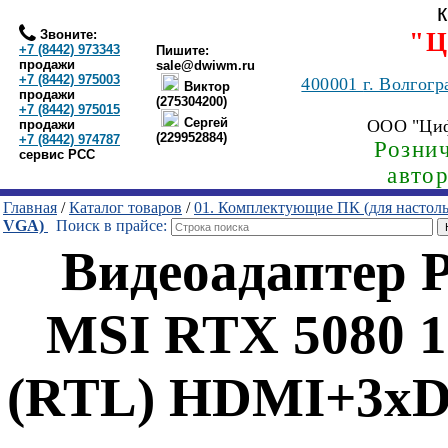
Звоните:
"Ц
+7 (8442) 973343
Пишите:
продажи
sale@dwiwm.ru
+7 (8442) 975003
400001
г. Волгогр
Виктор
продажи
(275304200)
+7 (8442) 975015
Сергей
ООО "Ци
продажи
(229952884)
+7 (8442) 974787
Рознич
сервис РСС
авто
Главная
/
Каталог товаров
/
01. Комплектующие ПК (для настол
VGA)
Поиск в прайсе:
Видеоадаптер 
MSI RTX 5080 
(RTL) HDMI+3xDP