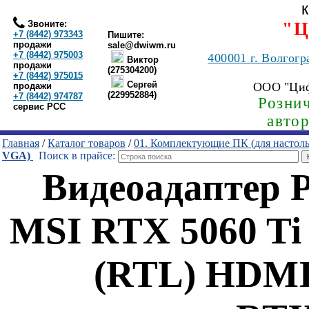
Звоните:
"Ц
+7 (8442) 973343
Пишите:
продажи
sale@dwiwm.ru
+7 (8442) 975003
400001
г. Волгогр
Виктор
продажи
(275304200)
+7 (8442) 975015
Сергей
ООО "Ци
продажи
(229952884)
+7 (8442) 974787
Рознич
сервис РСС
авто
Главная
/
Каталог товаров
/
01. Комплектующие ПК (для настол
VGA)
Поиск в прайсе:
Видеоадаптер 
MSI RTX 5060 T
(RTL) HDMI