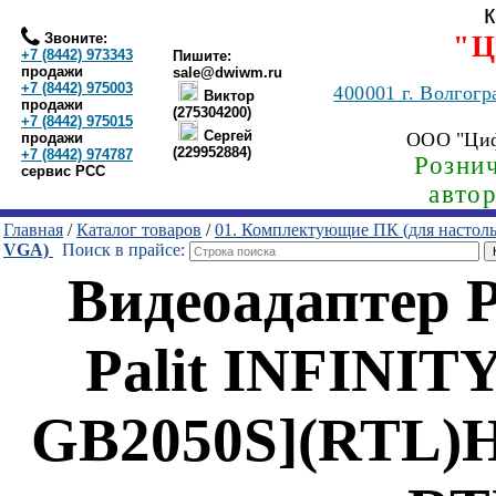
Звоните:
"Ц
+7 (8442) 973343
Пишите:
продажи
sale@dwiwm.ru
+7 (8442) 975003
400001
г. Волгогр
Виктор
продажи
(275304200)
+7 (8442) 975015
Сергей
ООО "Ци
продажи
(229952884)
+7 (8442) 974787
Рознич
сервис РСС
авто
Главная
/
Каталог товаров
/
01. Комплектующие ПК (для настол
VGA)
Поиск в прайсе:
Видеоадаптер 
Palit INFINIT
GB2050S](RTL)