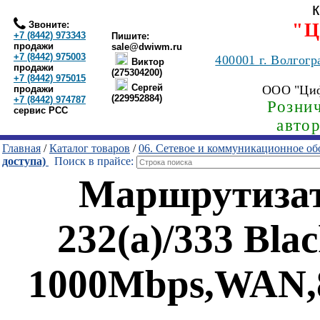
Звоните:
"Ц
+7 (8442) 973343
Пишите:
продажи
sale@dwiwm.ru
+7 (8442) 975003
400001
г. Волгогр
Виктор
продажи
(275304200)
+7 (8442) 975015
Сергей
ООО "Ци
продажи
(229952884)
+7 (8442) 974787
Рознич
сервис РСС
авто
Главная
/
Каталог товаров
/
06. Сетевое и коммуникационное об
доступа)
Поиск в прайсе:
Маршрутизат
232(a)/333 Bl
1000Mbps,WAN,8