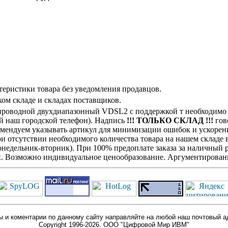
теристики товара без уведомления продавцов.
ом складе и складах поставщиков.
роводной двухдиапазонный VDSL2 с поддержкой т необходимо
ой наш городской телефон). Надпись
!!! ТОЛЬКО СКЛАД !!!
гово
комендуем указывать артикул для минимизации ошибок и ускорен
При отсутствии необходимого количества товара на нашем складе
недельник-вторник). При 100% предоплате заказа за наличный ра
х. Возможно индивидуальное ценообразование. Аргументированн
 и коментарии по данному сайту направляйте на любой наш почтовый а
Copyright 1996-2026. ООО "Цифровой Мир ИВМ"