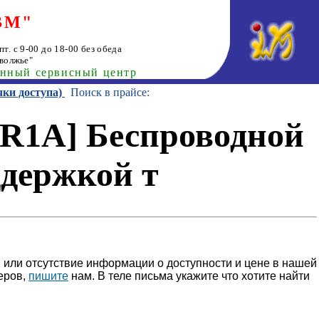
ВМ"
т. с 9-00 до 18-00 без обеда
волжье"
анный сервисный центр
чки доступа)
Поиск в прайсе:
R1A] Беспроводной
держкой т
 или отсутствие информации о доступности и цене в нашей
еров,
пишите
нам. В теле письма укажите что хотите найти