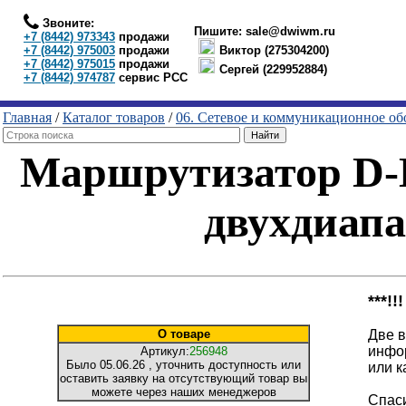
Звоните:
Пишите:
sale@dwiwm.ru
+7 (8442) 973343
продажи
+7 (8442) 975003
продажи
Виктор (275304200)
+7 (8442) 975015
продажи
Сергей (229952884)
+7 (8442) 974787
сервис РСС
Главная
/
Каталог товаров
/
06. Сетевое и коммуникационное об
Маршрутизатор D-
двухдиап
***!
О товаре
Две в
инфо
Артикул:
256948
Было
05.06.26
, уточнить доступность или
или к
оставить заявку на отсутствующий товар вы
можете через наших менеджеров
Спаси