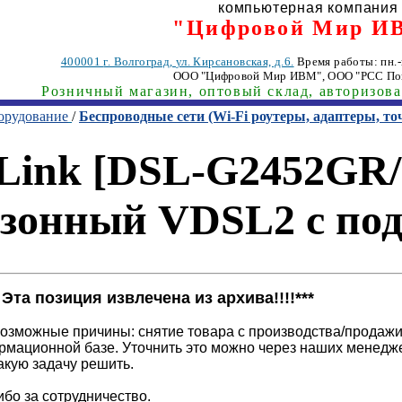
компьютерная компания
"Цифровой Мир И
400001
г. Волгоград
,
ул. Кирсановская, д.6.
Время работы: пн.-п
ООО "Цифровой Мир ИВМ"
, ООО "РСС По
Розничный магазин, оптовый склад, авторизов
орудование
/
Беспроводные сети (Wi-Fi роутеры, адаптеры, то
Link [DSL-G2452GR/
азонный VDSL2 с под
!! Эта позиция извлечена из архива!!!!***
озможные причины: снятие товара с производства/продажи
рмационной базе. Уточнить это можно через наших менедж
акую задачу решить.
бо за сотрудничество.