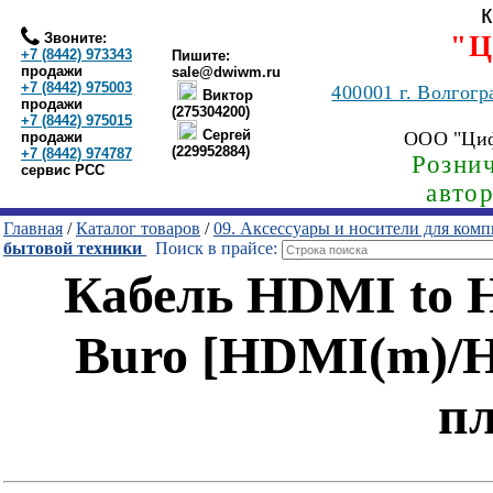
Звоните:
"Ц
+7 (8442) 973343
Пишите:
продажи
sale@dwiwm.ru
+7 (8442) 975003
400001
г. Волгогр
Виктор
продажи
(275304200)
+7 (8442) 975015
Сергей
ООО "Ци
продажи
(229952884)
+7 (8442) 974787
Рознич
сервис РСС
авто
Главная
/
Каталог товаров
/
09. Аксессуары и носители для ком
бытовой техники
Поиск в прайсе:
Кабель HDMI to 
Buro [HDMI(m)/H
п