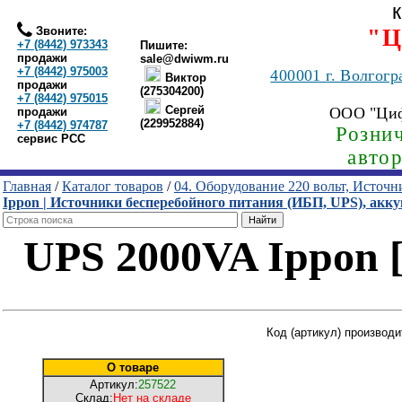
Звоните:
"Ц
+7 (8442) 973343
Пишите:
продажи
sale@dwiwm.ru
+7 (8442) 975003
400001
г. Волгогр
Виктор
продажи
(275304200)
+7 (8442) 975015
Сергей
ООО "Ци
продажи
(229952884)
+7 (8442) 974787
Рознич
сервис РСС
авто
Главная
/
Каталог товаров
/
04. Оборудование 220 вольт, Источ
Ippon | Источники бесперебойного питания (ИБП, UPS), акку
UPS 2000VA Ippon [
Код (артикул) производ
О товаре
Артикул:
257522
Склад:
Нет на складе