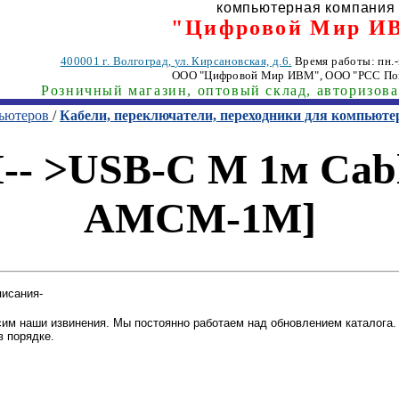
компьютерная компания
"Цифровой Мир И
400001
г. Волгоград
,
ул. Кирсановская, д.6.
Время работы: пн.-п
ООО "Цифровой Мир ИВМ"
, ООО "РСС По
Розничный магазин, оптовый склад, авторизов
пьютеров
/
Кабели, переключатели, переходники для компьюте
-- >USB-C M 1м Cab
AMCM-1M]
писания-
им наши извинения. Мы постоянно работаем над обновлением каталога. 
в порядке.