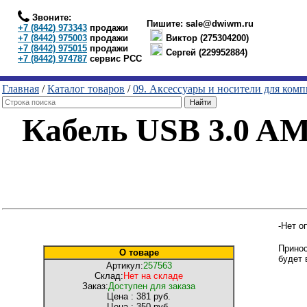
Звоните:
Пишите:
sale@dwiwm.ru
+7 (8442) 973343
продажи
+7 (8442) 975003
продажи
Виктор (275304200)
+7 (8442) 975015
продажи
Сергей (229952884)
+7 (8442) 974787
сервис РСС
Главная
/
Каталог товаров
/
09. Аксессуары и носители для ком
Кабель USB 3.0 AM
-Нет о
Принос
О товаре
будет 
Артикул:
257563
Склад:
Нет на складе
Заказ:
Доступен для заказа
Цена :
381 руб.
Цена :
350 руб.