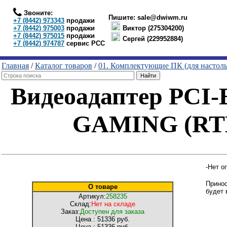
Звоните:
Пишите:
sale@dwiwm.ru
+7 (8442) 973343
продажи
+7 (8442) 975003
продажи
Виктор (275304200)
+7 (8442) 975015
продажи
Сергей (229952884)
+7 (8442) 974787
сервис РСС
Главная
/
Каталог товаров
/
01. Комплектующие ПК (для настол
Видеоадаптер PCI
GAMING (RTL
-Нет о
Принос
О товаре
будет 
Артикул:
258235
Склад:
Нет на складе
Заказ:
Доступен для заказа
Цена :
51336 руб.
Цена :
51336 руб.