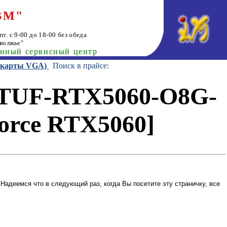
ВМ"
т. с 9-00 до 18-00 без обеда
волжье"
анный сервисный центр
еокарты VGA)
Поиск в прайсе:
 TUF-RTX5060-O8G-
rce RTX5060]
Надеемся что в следующий раз, когда Вы посетите эту страничку, все