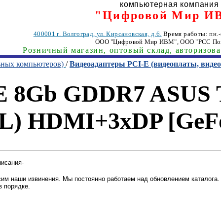
компьютерная компания
"Цифровой Мир И
400001
г. Волгоград
,
ул. Кирсановская, д.6.
Время работы: пн.-п
ООО "Цифровой Мир ИВМ"
, ООО "РСС По
Розничный магазин, оптовый склад, авторизов
ьных компьютеров)
/
Видеоадаптеры PCI-E (видеоплаты, вид
-E 8Gb GDDR7 ASUS
) HDMI+3xDP [GeFo
писания-
им наши извинения. Мы постоянно работаем над обновлением каталога. 
в порядке.