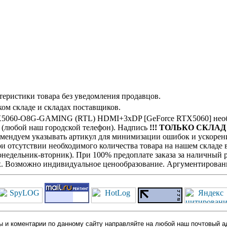
теристики товара без уведомления продавцов.
ом складе и складах поставщиков.
5060-O8G-GAMING (RTL) HDMI+3xDP [GeForce RTX5060] необх
с (любой наш городской телефон). Надпись
!!! ТОЛЬКО СКЛАД !
комендуем указывать артикул для минимизации ошибок и ускорен
При отсутствии необходимого количества товара на нашем складе
недельник-вторник). При 100% предоплате заказа за наличный ра
х. Возможно индивидуальное ценообразование. Аргументированн
 и коментарии по данному сайту направляйте на любой наш почтовый а