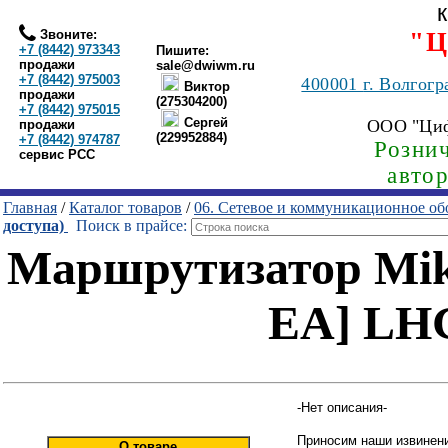
Звоните:
"Ц
+7 (8442) 973343
Пишите:
продажи
sale@dwiwm.ru
+7 (8442) 975003
400001
г. Волгогр
Виктор
продажи
(275304200)
+7 (8442) 975015
Сергей
ООО "Ци
продажи
(229952884)
+7 (8442) 974787
Рознич
сервис РСС
авто
Главная
/
Каталог товаров
/
06. Сетевое и коммуникационное об
доступа)
Поиск в прайсе:
Маршрутизатор Mi
EA] LH
-Нет описания-
Приносим наши извинени
О товаре