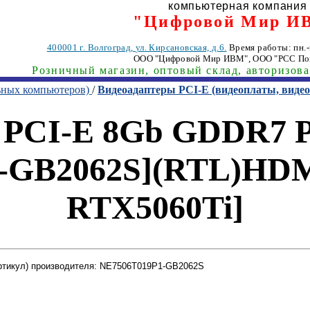
компьютерная компания
"Цифровой Мир И
400001
г. Волгоград
,
ул. Кирсановская, д.6.
Время работы: пн.-п
ООО "Цифровой Мир ИВМ"
, ООО "РСС По
Розничный магазин, оптовый склад, авторизов
ьных компьютеров)
/
Видеоадаптеры PCI-E (видеоплаты, вид
 PCI-E 8Gb GDDR7 P
1-GB2062S](RTL)HDM
RTX5060Ti]
ртикул) производителя: NE7506T019P1-GB2062S