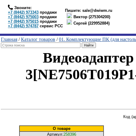
Звоните:
Пишите:
sale@dwiwm.ru
+7 (8442) 973343
продажи
+7 (8442) 975003
продажи
Виктор (275304200)
+7 (8442) 975015
продажи
Сергей (229952884)
+7 (8442) 974787
сервис РСС
Главная
/
Каталог товаров
/
01. Комплектующие ПК (для настол
Видеоадаптер
3[NE7506T019P
Код (а
О товаре
Артикул:
258396