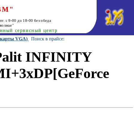
ВМ"
т. с 9-00 до 18-00 без обеда
волжье"
анный сервисный центр
еокарты VGA)
Поиск в прайсе:
alit INFINITY
I+3xDP[GeForce