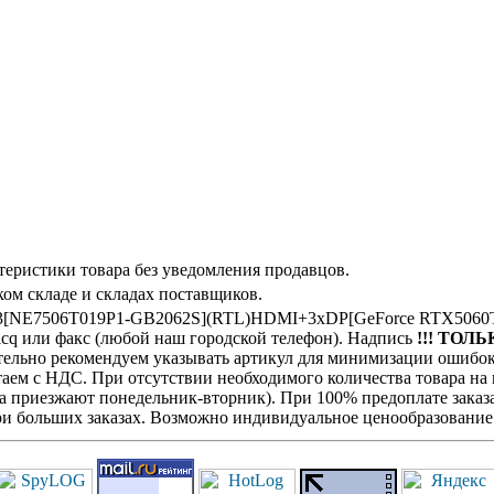
теристики товара без уведомления продавцов.
ом складе и складах поставщиков.
Y 3[NE7506T019P1-GB2062S](RTL)HDMI+3xDP[GeForce RTX5060T
icq или факс (любой наш городской телефон). Надпись
!!! ТОЛЬ
оятельно рекомендуем указывать артикул для минимизации ошибок
отаем с НДС. При отсутствии необходимого количества товара н
га приезжают понедельник-вторник). При 100% предоплате заказа
при больших заказах. Возможно индивидуальное ценообразование