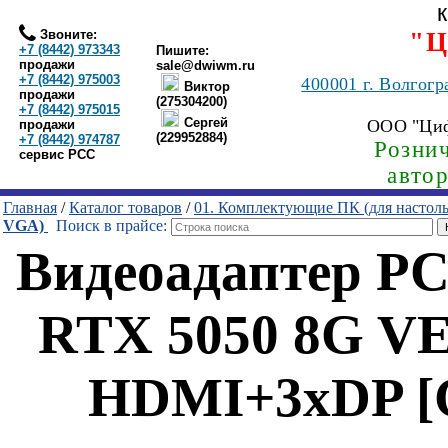
Звоните:
"Ц
+7 (8442) 973343
Пишите:
продажи
sale@dwiwm.ru
+7 (8442) 975003
400001
г. Волгогр
Виктор
продажи
(275304200)
+7 (8442) 975015
Сергей
ООО "Ци
продажи
(229952884)
+7 (8442) 974787
Рознич
сервис РСС
авто
Главная
/
Каталог товаров
/
01. Комплектующие ПК (для настол
VGA)
Поиск в прайсе:
Видеоадаптер P
RTX 5050 8G V
HDMI+3xDP [G