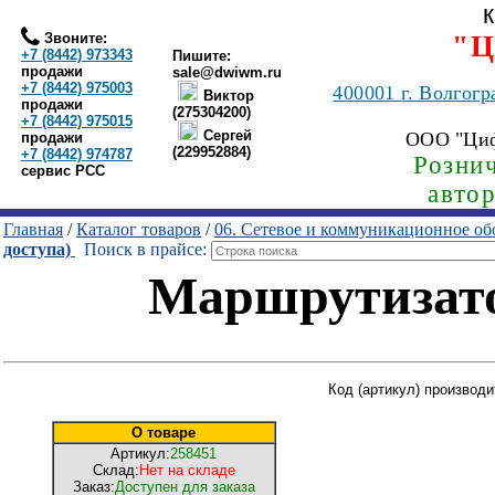
Звоните:
"Ц
+7 (8442) 973343
Пишите:
продажи
sale@dwiwm.ru
+7 (8442) 975003
400001
г. Волгогр
Виктор
продажи
(275304200)
+7 (8442) 975015
Сергей
ООО "Ци
продажи
(229952884)
+7 (8442) 974787
Рознич
сервис РСС
авто
Главная
/
Каталог товаров
/
06. Сетевое и коммуникационное об
доступа)
Поиск в прайсе:
Маршрутизат
Код (артикул) производ
О товаре
Артикул:
258451
Склад:
Нет на складе
Заказ:
Доступен для заказа