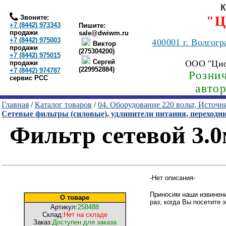
Звоните:
"Ц
+7 (8442) 973343
Пишите:
продажи
sale@dwiwm.ru
+7 (8442) 975003
400001
г. Волгогр
Виктор
продажи
(275304200)
+7 (8442) 975015
Сергей
ООО "Ци
продажи
(229952884)
+7 (8442) 974787
Рознич
сервис РСС
авто
Главная
/
Каталог товаров
/
04. Оборудование 220 вольт, Источ
Сетевые фильтры (силовые), удлинители питания, переходн
Фильтр сетевой 3.0м
-Нет описания-
Приносим наши извинени
О товаре
раз, когда Вы посетите э
Артикул:
258488
Склад:
Нет на складе
Заказ:
Доступен для заказа