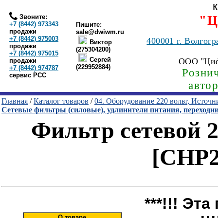
Звоните:
"Ц
+7 (8442) 973343
Пишите:
продажи
sale@dwiwm.ru
+7 (8442) 975003
400001
г. Волгогр
Виктор
продажи
(275304200)
+7 (8442) 975015
Сергей
ООО "Ци
продажи
(229952884)
+7 (8442) 974787
Рознич
сервис РСС
авто
Главная
/
Каталог товаров
/
04. Оборудование 220 вольт, Источ
Сетевые фильтры (силовые), удлинители питания, переходн
Фильтр сетевой 2.
[CHP2
***!!! Эт
О товаре