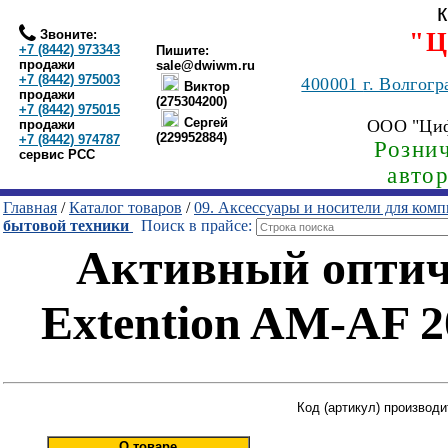
Звоните:
"Ц
+7 (8442) 973343
Пишите:
продажи
sale@dwiwm.ru
+7 (8442) 975003
400001
г. Волгогр
Виктор
продажи
(275304200)
+7 (8442) 975015
Сергей
ООО "Ци
продажи
(229952884)
+7 (8442) 974787
Рознич
сервис РСС
авто
Главная
/
Каталог товаров
/
09. Аксессуары и носители для ком
бытовой техники
Поиск в прайсе:
Активный оптич
Extention AM-AF 
Код (артикул) производи
О товаре